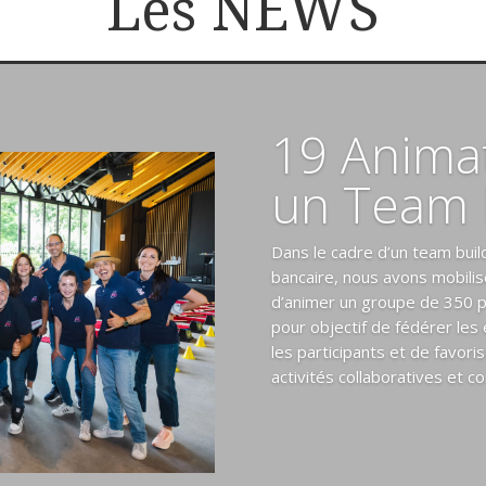
Les NEWS
19 Anima
un Team 
Dans le cadre d’un team bui
bancaire, nous avons mobilis
d’animer un groupe de 350 pa
pour objectif de fédérer les 
les participants et de favori
activités collaboratives et co